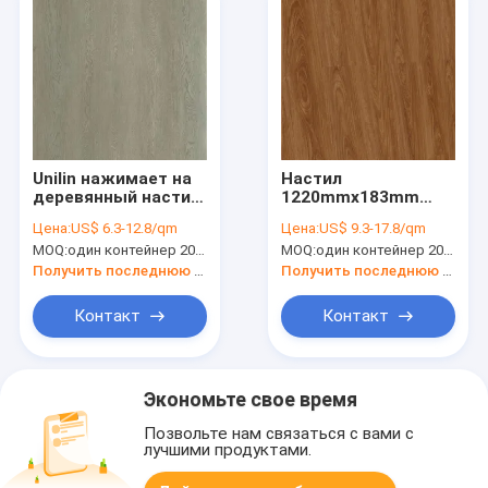
Unilin нажимает на
Настил
деревянный настил
1220mmx183mm
Eco дружелюбное
GKBM LS-W003
Цена:
US$ 6.3-12.8/qm
Цена:
US$ 9.3-17.8/qm
GKBM Greenpy LS-
Greenpy зерна 6mm
MOQ:
один контейнер 20FT, или 2500 квадратные метров;
MOQ:
один контейнер 20FT, или 2500 квадратные метров;
W030 винила
SPC древесины
взгляда 5mm SPC
Получить последнюю цену
Получить последнюю цену
Контакт
Контакт
Экономьте свое время
Позвольте нам связаться с вами с
лучшими продуктами.