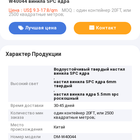
W40044 винила SPC ядра
Цена：US$ 9.3-17.8/qm
MOQ：один контейнер 20FT, или
2500 квадратные метров;
Лучшая цена
Контакт
Характер Продукции
Водоустойчивый твердый настил
винила SPC ядра
,
настил винила SPC ядра 6mm
Высокий свет
твердый
,
настил винила ядра 5.5mm spc
роскошный
Время доставки
30-45 дней
Количество мин
один контейнер 20FT, или 2500
заказа
квадратные метров;
Место
Китай
происхождения
Номер модели
DM-W40044