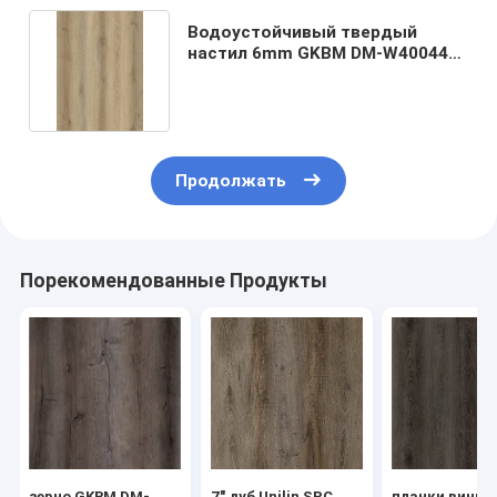
Водоустойчивый твердый
настил 6mm GKBM DM-W40044
винила SPC ядра
Продолжать
Порекомендованные Продукты
зерно GKBM DM-
7" дуб Unilin SPC
планки винил