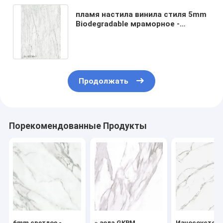
пламя настила винила стиля 5mm
Biodegradable мраморное -
retardant анти- удар Grayish белое
GKBM Greenpy GL-S5566-1
Продолжать
Порекомендованные Продукты
6mm светлое -
» зола GKBM
Износоустой