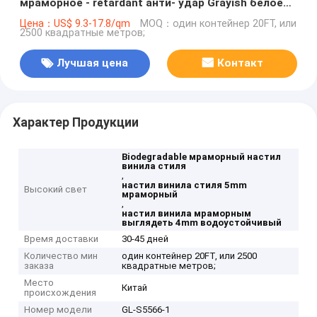
мраморное - retardant анти- удар Grayish белое
GKBM Greenpy GL-S5566-1
Цена：US$ 9.3-17.8/qm
MOQ：один контейнер 20FT, или
2500 квадратные метров;
Лучшая цена
Контакт
Характер Продукции
Biodegradable мраморный настил
винила стиля
,
настил винила стиля 5mm
Высокий свет
мраморный
,
настил винила мраморным
выглядеть 4mm водоустойчивый
Время доставки
30-45 дней
Количество мин
один контейнер 20FT, или 2500
заказа
квадратные метров;
Место
Китай
происхождения
Номер модели
GL-S5566-1