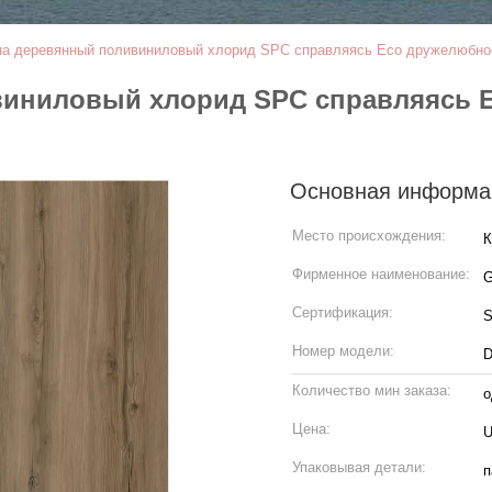
на деревянный поливиниловый хлорид SPC справляясь Eco дружелюбн
виниловый хлорид SPC справляясь 
Основная информа
Место происхождения:
К
Фирменное наименование:
G
Сертификация:
Номер модели:
D
Количество мин заказа:
о
Цена:
U
Упаковывая детали:
п