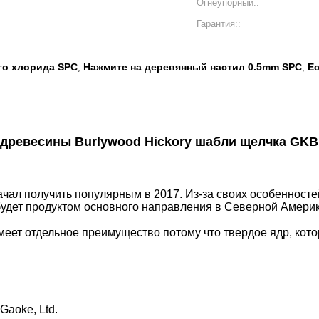
Огнеупорный::
Гарантия::
го хлорида SPC
Нажмите на деревянный настил 0.5mm SPC
E
,
,
древесины Burlywood Hickory шабли щелчка GK
ал получить популярным в 2017. Из-за своих особенностей 
о будет продуктом основного направления в Северной Амери
еет отдельное преимущество потому что твердое ядр, кот
Gaoke, Ltd.