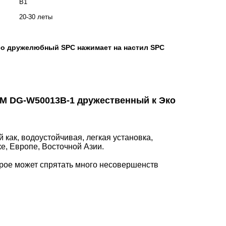
B1
20-30 леты
co дружелюбный SPC нажимает на настил SPC
BM DG-W50013B-1 дружественный к Эко
как, водоустойчивая, легкая установка,
ке, Европе, Восточной Азии.
орое может спрятать много несовершенств