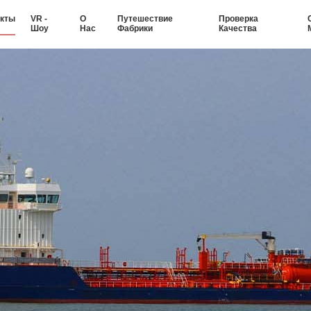
кты
VR -
О
Путешествие
Проверка
Шоу
Нас
Фабрики
Качества