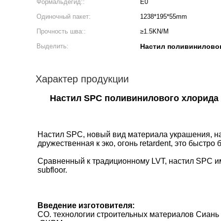
Формальдегид::
E0
Одиночный пакет:
1238*195*55mm
Прочность шва::
≥1.5KN/M
Выделить:
Настил поливинилово
Характер продукции
Настил SPC поливинилового хлорида 
Настил SPC, новый вид материала украшения, нач
дружественная к эко, огонь retardent, это быстр
Сравненный к традиционному LVT, настил SPC им
subfloor.
Введение изготовителя:
CO. технологии строительных материалов Сиань 