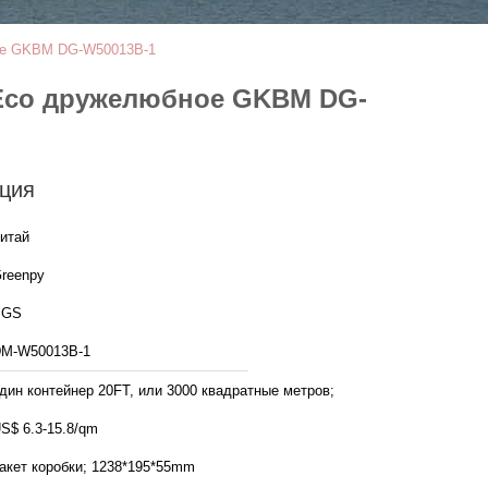
ое GKBM DG-W50013B-1
Eco дружелюбное GKBM DG-
ция
итай
reenpy
SGS
M-W50013B-1
дин контейнер 20FT, или 3000 квадратные метров;
S$ 6.3-15.8/qm
акет коробки; 1238*195*55mm