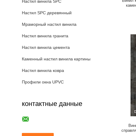
Винил 
Настил винила SPC
каме
Настил SPC деревянный
Мраморный настил винила
Настил винила гранита
Настил винила цемента
Каменный настил винила картины
Настил винила ковра
Профили окна UPVC
контактные данные
Вин
справл
зе