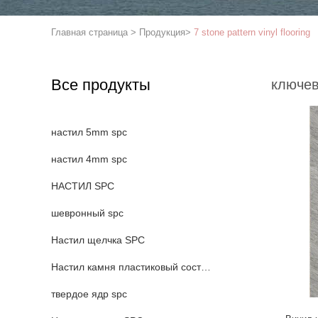
Главная страница
>
Продукция
>
7 stone pattern vinyl flooring
Все продукты
ключев
настил 5mm spc
настил 4mm spc
НАСТИЛ SPC
шевронный spc
Настил щелчка SPC
Настил камня пластиковый составной
твердое ядр spc