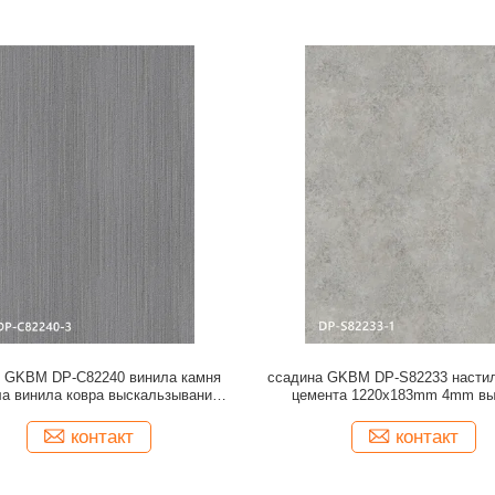
л GKBM DP-C82240 винила камня
ссадина GKBM DP-S82233 настил
ла винила ковра выскальзывания
цемента 1220x183mm 4mm вы
mm не пластиковый составной
контакт
контакт