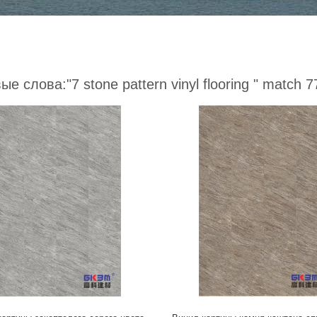
ые слова:
"7 stone pattern vinyl flooring "
match 77