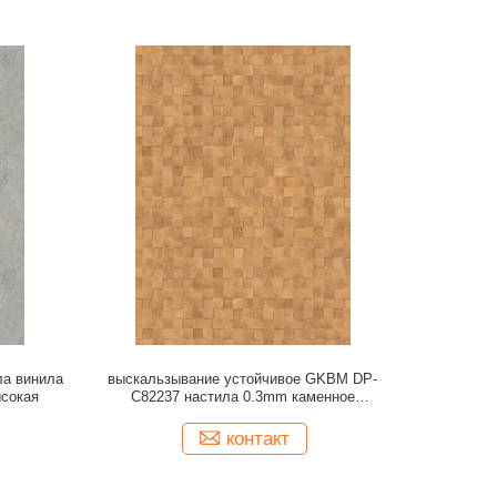
а винила
выскальзывание устойчивое GKBM DP-
сокая
C82237 настила 0.3mm каменное
пластиковое составное
контакт