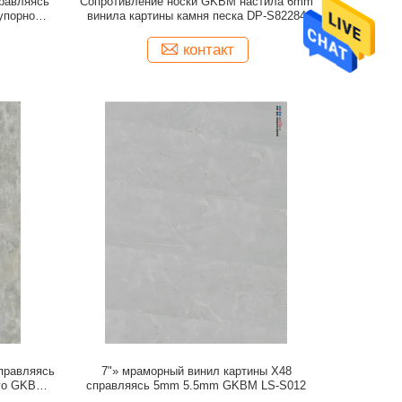
правляясь
Сопротивление носки GKBM настила 6mm
упорное
винила картины камня песка DP-S82284
6012
контакт
правляясь
7"» мраморный винил картины X48
ого GKBM
справляясь 5mm 5.5mm GKBM LS-S012