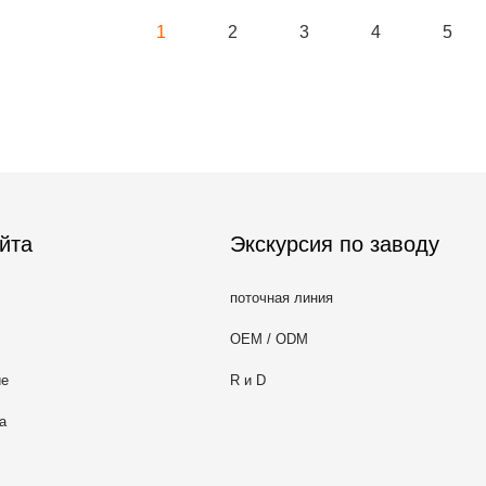
1
2
3
4
5
йта
Экскурсия по заводу
поточная линия
OEM / ODM
ие
R и D
а