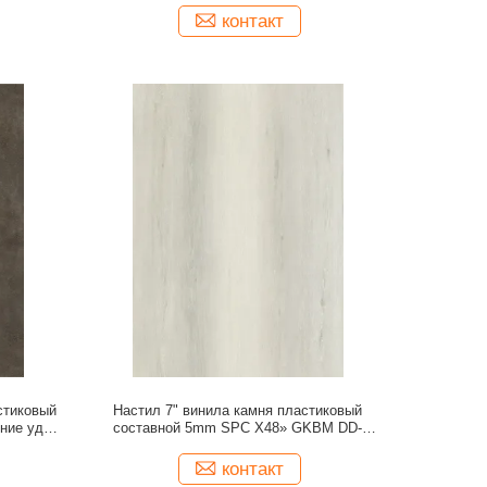
контакт
стиковый
Настил 7" винила камня пластиковый
ние удара
составной 5mm SPC X48» GKBM DD-
82287
W82188
контакт