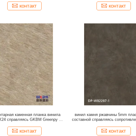
контакт
контакт
нтарная каменная планка винила
винил камня ржавчины 5mm пла
X24 справляясь GKBM Greenpy MJ-
составной справляясь сопротивле
S6011
GKBM Eco дружелюбное DP-S
контакт
контакт