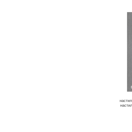
насти
насти
0.6