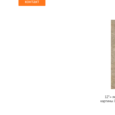
контакт
12"» я
картины 