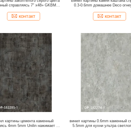
картины закоптелого серого цвета
Винил картины камня каштана с
нный справляясь 7" x48» GKBM
0.3-0.6mm домашнее Deco огне
Greenpy MJ-S6013
яркое GKBM Greenpy MJ-S
контакт
контакт
ил картины цемента каменный
винил картины 0.6mm каменный с
яясь 4mm 5mm Unilin нажимает на
5.5mm для кухни ультра светл
леный цвет GKBM DP-S82285
DP-S82274