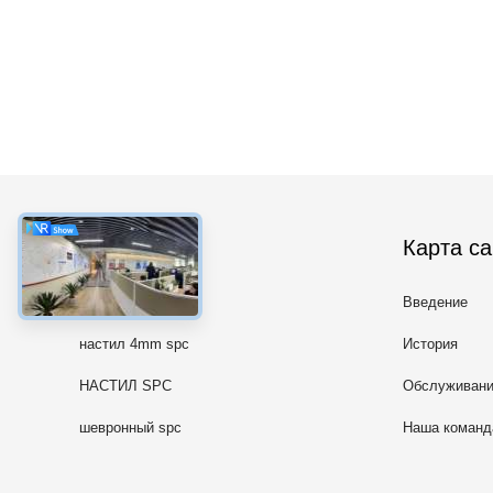
категории
Карта са
настил 5mm spc
Введение
настил 4mm spc
История
НАСТИЛ SPC
Обслуживан
шевронный spc
Наша команд