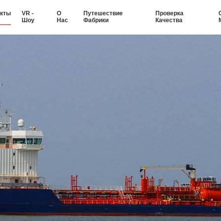
кты
VR -
О
Путешествие
Проверка
Шоу
Нас
Фабрики
Качества