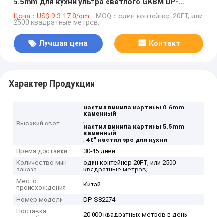
5.5mm для кухни ультра светлого GKBM DP-
S82274
Цена：US$ 9.3-17.8/qm
MOQ：один контейнер 20FT, или
2500 квадратные метров;
Лучшая цена
Контакт
Характер Продукции
настил винила картины 0.6mm
каменный
,
Высокий свет
настил винила картины 5.5mm
каменный
,
48" настил spc для кухни
Время доставки
30-45 дней
Количество мин
один контейнер 20FT, или 2500
заказа
квадратные метров;
Место
Китай
происхождения
Номер модели
DP-S82274
Поставка
20 000 квадратных метров в день