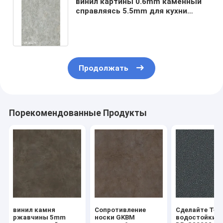
винил картины 0.6mm каменный
справляясь 5.5mm для кухни
ультра светлого GKBM DP-S82274
Продолжать
Порекомендованные Продукты
винил камня
Сопротивление
Сделайте Ter
ржавчины 5mm
носки GKBM
водостойким