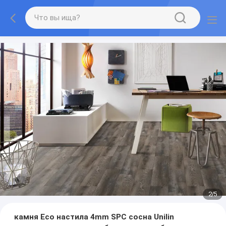
2
/
5
камня Eco настила 4mm SPC сосна Unilin