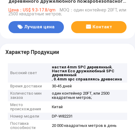
деревянного дружелюбного пожаробезопасного
пластиковая составная античная нажимает на
Цена：US$ 9.3-17.8/qm
MOQ：один контейнер 20FT, или
2500 квадратные метров;
GKBM DP-W82231
Лучшая цена
Контакт
Характер Продукции
,
настил 4mm SPC деревянный
Настил Eco дружелюбный SPC
Высокий свет
деревянный
,
0.4mm spc справляясь древесина
Время доставки
30-45 дней
Количество мин
один контейнер 20FT, или 2500
заказа
квадратные метров;
Место
Китай
происхождения
Номер модели
DP-W82231
Поставка
20 000 квадратных метров в день
способности