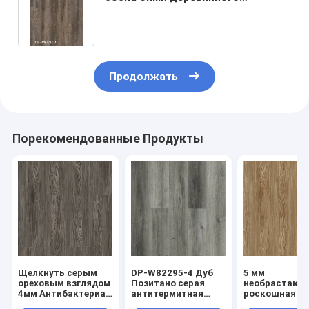
дружелюбного
пожаробезопасного пластиковая
составная античная нажимает на
GKBM DP-W82231
Продолжать
Порекомендованные Продукты
Щелкнуть серым
DP-W82295-4 Дуб
5 мм
ореховым взглядом
Позитано серая
необрастающ
4мм Антибактериал
антитермитная
роскошная д
ДП-В82294-6
стойкость к
для деревянн