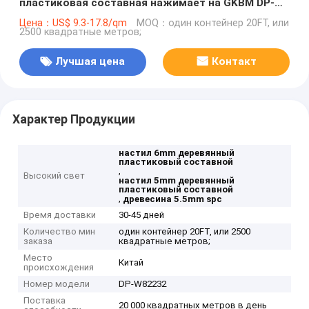
пластиковая составная нажимает на GKBM DP-
W82232
Цена：US$ 9.3-17.8/qm
MOQ：один контейнер 20FT, или
2500 квадратные метров;
Лучшая цена
Контакт
Характер Продукции
настил 6mm деревянный
пластиковый составной
,
Высокий свет
настил 5mm деревянный
пластиковый составной
,
древесина 5.5mm spc
Время доставки
30-45 дней
Количество мин
один контейнер 20FT, или 2500
заказа
квадратные метров;
Место
Китай
происхождения
Номер модели
DP-W82232
Поставка
20 000 квадратных метров в день