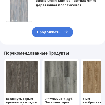
сосна Unilin Sumida настила 6mm
деревянная пластиковая
составная нажимает на GKBM DP-
W82232
Продолжать
Порекомендованные Продукты
Щелкнуть серым
DP-W82295-4 Дуб
5 мм
ореховым взглядом
Позитано серая
необрастающ