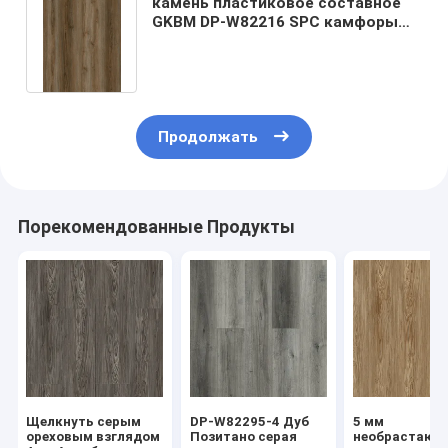
камень пластиковое составное
GKBM DP-W82216 SPC камфоры
4mm деревянный справляясь
влагонепроницаемый
огнеупорный
Продолжать
Порекомендованные Продукты
Щелкнуть серым
DP-W82295-4 Дуб
5 мм
ореховым взглядом
Позитано серая
необрастающ