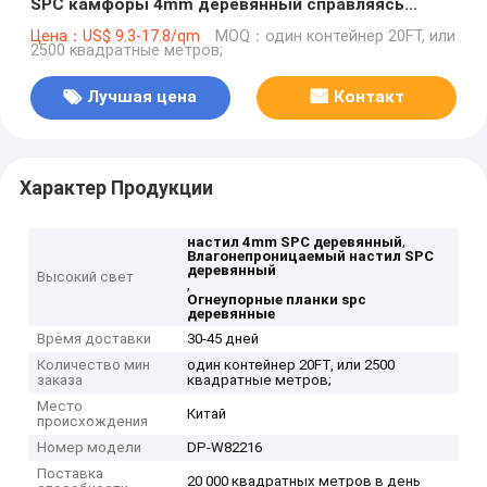
SPC камфоры 4mm деревянный справляясь
влагонепроницаемый огнеупорный
Цена：US$ 9.3-17.8/qm
MOQ：один контейнер 20FT, или
2500 квадратные метров;
Лучшая цена
Контакт
Характер Продукции
,
настил 4mm SPC деревянный
Влагонепроницаемый настил SPC
деревянный
Высокий свет
,
Огнеупорные планки spc
деревянные
Время доставки
30-45 дней
Количество мин
один контейнер 20FT, или 2500
заказа
квадратные метров;
Место
Китай
происхождения
Номер модели
DP-W82216
Поставка
20 000 квадратных метров в день