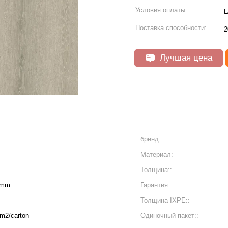
Условия оплаты:
L
Поставка способности:
2
Лучшая цена
бренд:
Материал:
Толщина::
6mm
Гарантия::
Толщина IXPE::
9m2/carton
Одиночный пакет::