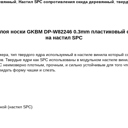
евянный
Настил SPC сопротивления скида деревянный
тверд
,
,
 слоя носки GKBM DP-W82246 0.3mm пластиковый
на настил SPC
ера, тип твердого ядра используемый в настиле винила который с
в. Твердые ядри как SPC использованы в модульном настиле вини
C неимоверно плотным, прочным, и сильно устойчивым для того чт
ридать форму чашки и слезть.
ной (настил SPC)