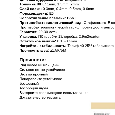
Толщина IXPE:
1mm
,
1.5mm
,
2mm
Слой носки:
0.3mm, 0.4mm, 0.5mm, 0.6mm
Формальдегид: E0
Сопротивление пламени: Bns1
Противобактериологический вид:
Стафилококк, E.col
Противобактериологический тариф против достигаемосте
Гарантия:
20-30 леты
Упаковка:
ПК коробки 13/коробка; 2.9m2/carton
Остаточное вмятие:
0.15-0.4mm
Нагрейте - стабильность:
Тариф ≤0.25% габаритного
Прочность шва:
≥1.5KN/M
Прочности:
Ряд более низкой цены
Сильное пятно устойчивое
Весьма прочный
Поцарапайте устойчивое
Безшовный
Абсорбция шума
Вытерпите сверхмощное использование
Доказательство термита