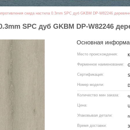
опротивления скида настила 0.3mm SPC дуб GKBM DP-W82246 деревянн
 0.3mm SPC дуб GKBM DP-W82246 дер
Основная информа
Место происхождения:
К
Фирменное наименование:
G
Сертификация:
Номер модели:
D
Количество мин заказа:
о
Цена:
U
Упаковывая детали:
п
Время доставки:
3