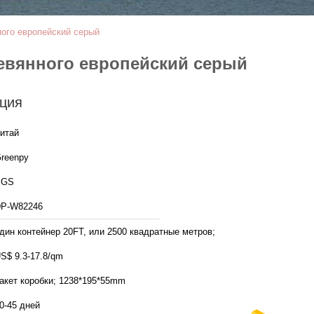
ого европейский серый
евянного европейский серый
ция
итай
reenpy
SGS
P-W82246
дин контейнер 20FT, или 2500 квадратные метров;
S$ 9.3-17.8/qm
акет коробки; 1238*195*55mm
0-45 дней