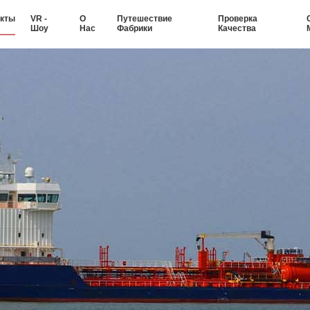
кты
VR -
О
Путешествие
Проверка
Шоу
Нас
Фабрики
Качества