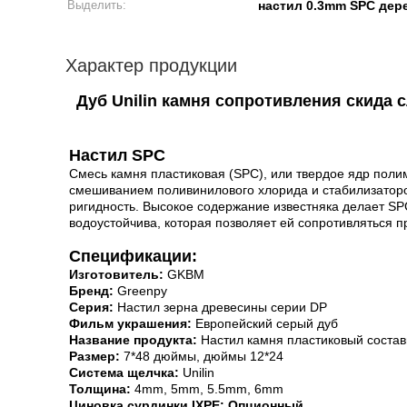
Выделить:
настил 0.3mm SPC дер
Характер продукции
Дуб Unilin камня сопротивления скида
Настил SPC
Смесь камня пластиковая (SPC), или твердое ядр полим
смешиванием поливинилового хлорида и стабилизаторо
ригидность. Высокое содержание известняка делает SP
водоустойчива, которая позволяет ей сопротивляться п
Спецификации:
Изготовитель:
GKBM
Бренд:
Greenpy
Серия:
Настил зерна древесины серии DP
Фильм украшения:
Европейский серый дуб
Название продукта:
Настил камня пластиковый состав
Размер:
7*48 дюймы, дюймы 12*24
Система щелчка:
Unilin
Толщина:
4mm, 5mm, 5.5mm, 6mm
Циновка сурдинки IXPE: Опционный